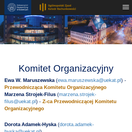
Tog
nav
Komitet Organizacyjny
Ewa W. Maruszewska
(
ewa.maruszewska@uekat.pl
)
-
Przewodnicząca Komitetu Organizacyjnego
Marzena Strojek-Filus
(
marzena.strojek-
filus@uekat.pl
) -
Z-ca Przewodniczącej Komitetu
Organizacyjnego
Dorota Adamek-Hyska
(
dorota.adamek-
hyska@uekat.pl
)