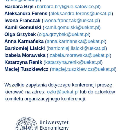
Barbara Bryl
(
barbara.bryl@ue.katowice.pl
)
Aleksandra Ferens
(
aleksandra.ferens@uekat.pl
)
Iwona Franczak
(
iwona.franczak@uekat.pl
)
Kamil Gomulski
(
kamil.gomulski@uekat.pl
)
Olga Grzybek
(
olga.grzybek@uekat.pl
)
Anna Karmańska
(
anna.karmanska@uekat.pl
)
Bartłomiej Lisicki
(
bartlomiej.lisicki@uekat.pl
)
Izabela Morawska
(
izabela.morawska@uekat.pl
)
Katarzyna Renik
(
katarzyna.renik@uekat.pl
)
Maciej Tuszkiewicz
(
maciej.tuszkiewicz@uekat.pl
)
Wszelkie zapytania dotyczące konferencji proszę
kierować na adres:
ozkr@uekat.pl
lub do członków
komitetu organizacyjnego konferencji.