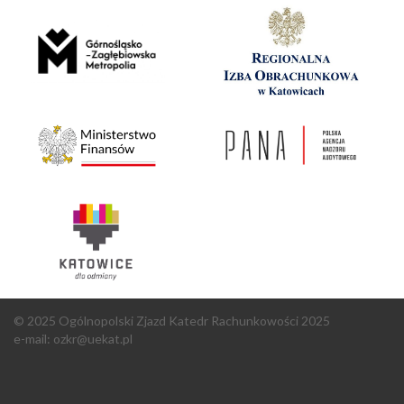
© 2025 Ogólnopolski Zjazd Katedr Rachunkowości 2025
e-mail:
ozkr@uekat.pl